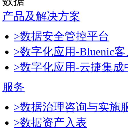
数据
产品及解决方案
>数据安全管控平台
>数字化应用-Blueni
>数字化应用-云捷集成
服务
>数据治理咨询与实施
>数据资产入表