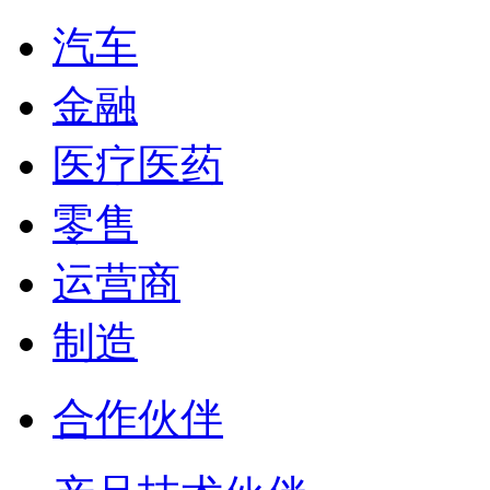
汽车
金融
医疗医药
零售
运营商
制造
合作伙伴