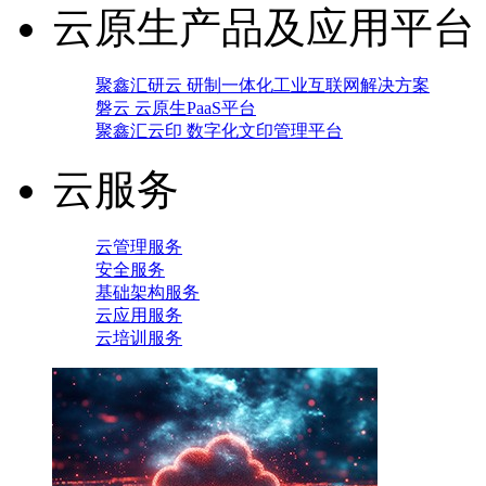
云原生产品及应用平台
聚鑫汇研云 研制一体化工业互联网解决方案
磐云 云原生PaaS平台
聚鑫汇云印 数字化文印管理平台
云服务
云管理服务
安全服务
基础架构服务
云应用服务
云培训服务