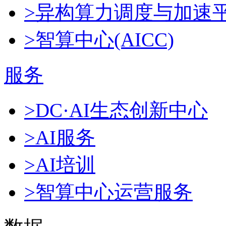
>异构算力调度与加速
>智算中心(AICC)
服务
>DC·AI生态创新中心
>AI服务
>AI培训
>智算中心运营服务