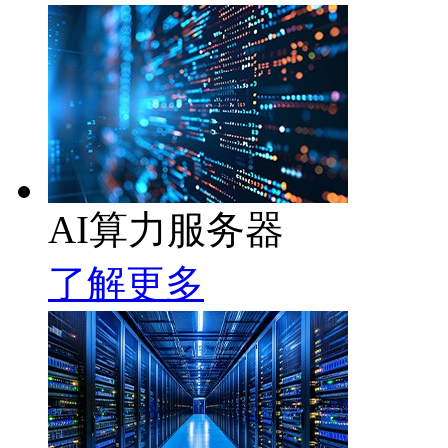
AI算力服务器
了解更多