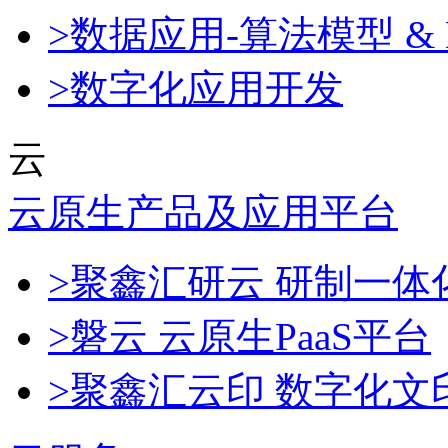
>数据应用-算法模型 & 
>数字化应用开发
云
云原生产品及应用平台
>聚鑫汇研云 研制一
>磐云 云原生PaaS平台
>聚鑫汇云印 数字化文